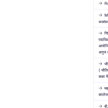
R
M
water
गि
पदाधिक
आयोजित
अनुज 
भौ
( भौति
कक्षा 
मह
कालेज 
बी