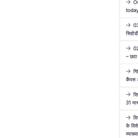
Ou
toda
03
सिहोडी
02
– छठा
गि
कैंपस
सि
31 मा
वि
के विशे
व्याख्