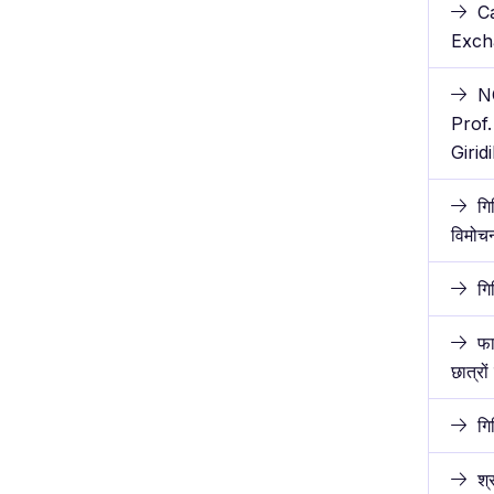
C
Excha
N
Prof.
Girid
गि
विमोच
गि
फा
छात्रो
गि
श्