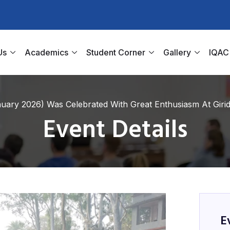
Us
Academics
Student Corner
Gallery
IQAC
uary 2026) Was Celebrated With Great Enthusiasm At Girid
Event Details
E