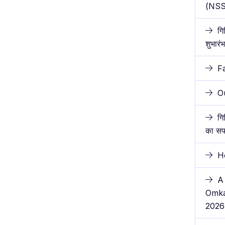
(NSS)
गि
शुभारं
F
O
गि
का स
H
A
Omka
2026