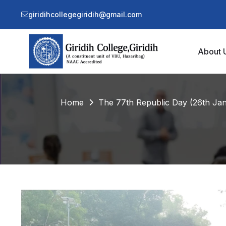
giridihcollegegiridih@gmail.com
About 
Home
The 77th Republic Day (26th Jan