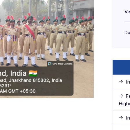
Ve
Da
I
F
High
I