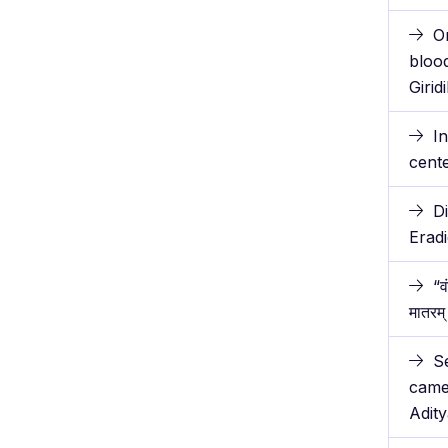
O
blood
Girid
I
cente
D
Erad
“व
मातरम्
S
came 
Adity