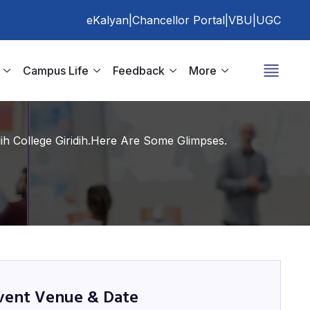
eKalyan
|
Chancellor Portal
|
VBU
|
UGC
Campus Life
Feedback
More
ih College Giridih.Here Are Some Glimpses.
vent Venue & Date